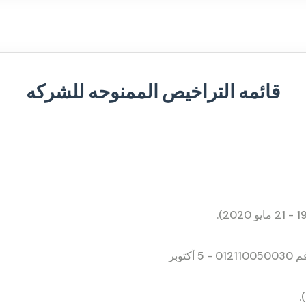
قائمه التراخيص الممنوحه للشركه
رخصة تشغيل المنطقة الاقتصادية لقناة السويس (رقم 012110050030 - 5 أكتوبر