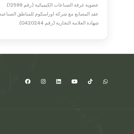
عضوية غرفة الصناعات الكيميائية (رقم 12599).
عقد المصانع مع شركة اوراسكوم للمناطق الصناعيه (F15، F16، F17، F18، F19
شهادة العلامة التجارية (رقم 0420244).